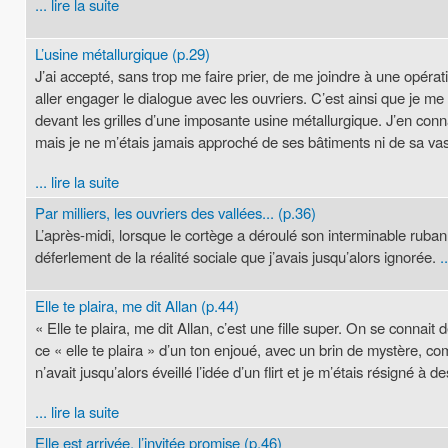
... lire la suite
L’usine métallurgique (p.29)
J’ai accepté, sans trop me faire prier, de me joindre à une opérati
aller engager le dialogue avec les ouvriers. C’est ainsi que je m
devant les grilles d’une imposante usine métallurgique. J’en conna
mais je ne m’étais jamais approché de ses bâtiments ni de sa vast
... lire la suite
Par milliers, les ouvriers des vallées... (p.36)
L’après-midi, lorsque le cortège a déroulé son interminable ruban t
déferlement de la réalité sociale que j’avais jusqu’alors ignorée.
..
Elle te plaira, me dit Allan (p.44)
« Elle te plaira, me dit Allan, c’est une fille super. On se conna
ce « elle te plaira » d’un ton enjoué, avec un brin de mystère, c
n’avait jusqu’alors éveillé l’idée d’un flirt et je m’étais résigné 
... lire la suite
Elle est arrivée, l’invitée promise (p.46)