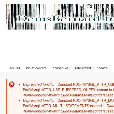
All
con
prin
Denis Bernard
auteur photographe chroniques théâtre cinéma actualités
accueil
bio et contact
chroniques
l'été ardent
théâtre
Menu principal
Deprecated function
: Constant PDO::MYSQL_ATTR_USE
Message d'erreur
Pdo\Mysql::ATTR_USE_BUFFERED_QUERY instead in
/home/denisber/www/includes/database/mysql/database.
Deprecated function
: Constant PDO::MYSQL_ATTR_MULT
Pdo\Mysql::ATTR_MULTI_STATEMENTS instead in
Data
/home/denisber/www/includes/database/mysql/database.