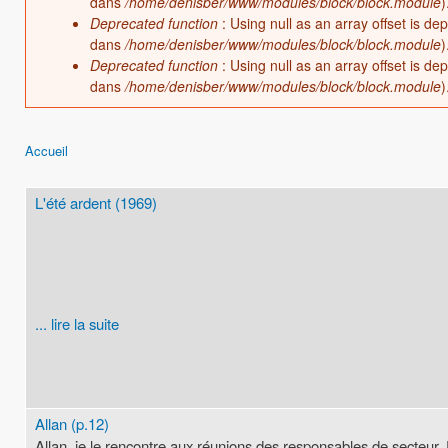
dans
/home/denisber/www/modules/block/block.module
)
Deprecated function
: Using null as an array offset is d
dans
/home/denisber/www/modules/block/block.module
)
Deprecated function
: Using null as an array offset is d
dans
/home/denisber/www/modules/block/block.module
)
Accueil
Vous êtes ici
L'été ardent (1969)
... lire la suite
Allan (p.12)
Allan, je le rencontre aux réunions des responsables de secteur.